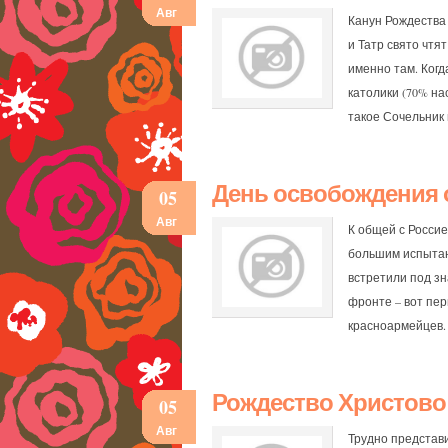
Авг
Канун Рождества
и Татр свято чтя
именно там. Когд
католики (70% на
такое Сочельник
День освобождения 
05
Авг
К общей с Россие
большим испытан
встретили под зн
фронте – вот пе
красноармейцев.
Рождество Христово
05
Авг
Трудно представ