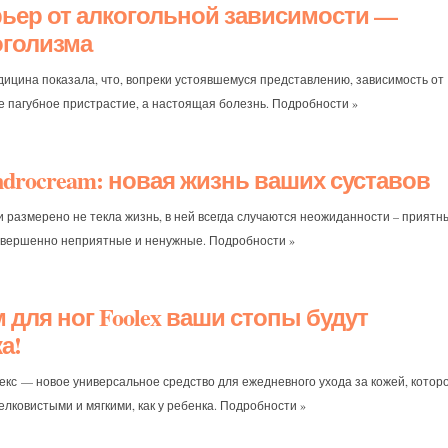
ьер от алкогольной зависимости —
оголизма
ицина показала, что, вопреки устоявшемуся представлению, зависимость от
не пагубное пристрастие, а настоящая болезнь. Подробности »
drocream: новая жизнь ваших суставов
и размерено не текла жизнь, в ней всегда случаются неожиданности – приятн
совершенно неприятные и ненужные. Подробности »
 для ног Foolex ваши стопы будут
а!
екс — новое универсальное средство для ежедневного ухода за кожей, котор
елковистыми и мягкими, как у ребенка. Подробности »