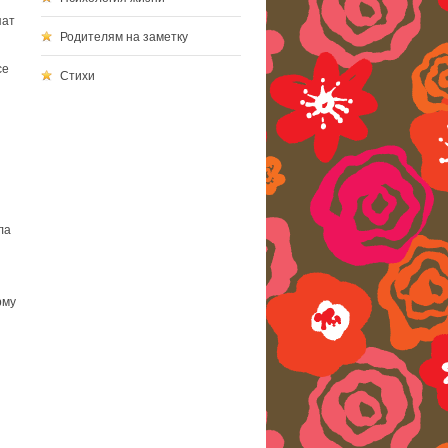
пат
Родителям на заметку
се
Стихи
ла
рму