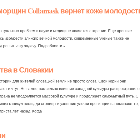
морщин Collamask вернет коже молодост
актуальных проблем в науке и медицине является старение. Еще древние
сь изобрести эликсир вечной молодости, современные ученые также не
д решить эту задачу. Подробности »
тва в Словакии
стории для жителей словацкой земли не просто слова. Свои корни они
ают и чтут. Не важно, как сильно влияние западной культуры распространило
страна не уподобляется массовой культуре и продолжает самобытный путь. С
мних каникул площади столицы и узенькие улочки провинции напоминают те,
триста лет назад. Когда
ии