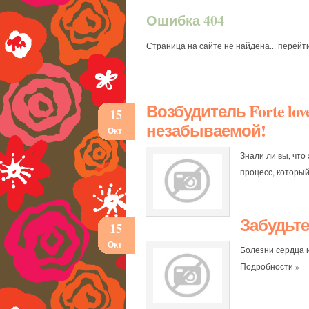
Ошибка 404
Страница на сайте не найдена...
перейти
Возбудитель Forte lo
15
незабываемой!
Окт
Знали ли вы, что
процесс, которы
Забудьте
15
Окт
Болезни сердца 
Подробности »