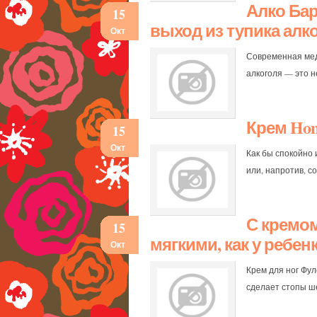
Алко Бар
15
выход из тупика алк
Окт
Современная мед
алкоголя — это 
Крем Hon
15
Окт
Как бы спокойно 
или, напротив, 
С кремом
15
мягкими, как у ребенк
Окт
Крем для ног Фул
сделает стопы ш