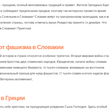
 – праздник, полный многовековых традиций и примет. Жители Западных Кар
т и соблюдают предписания предков, поэтому так интересно провести время
а Сочельник в Словакии? Словаки живут по григорианскому календарю, как и в
селения страны), потому отмечать канун Рождества принято 24 декабря. Что
 в Словакии? Приятная
от фашизма в Словакии
й истории в стране относятся особенно трепетно. Вторая мировая война ста
ием братства двух славянских народов. Юридически, начало войны словаки
аменами немецкого Вермахта. 36 тысяч словаков, воевавших на восточном
рвоначальный призыв для нужд фашистов. 27 тысяч славян в итоге надели фо
 Ветераны вспоминают,
 в Греции
ить себе христиан, не празднующих рождение Сына Господня. Здесь особый