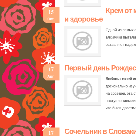
Крем от 
15
и здоровье
Окт
Одной из самых 
алхимики пытали
оставляют надеж
Первый день Рождес
17
Авг
Любовь к своей и
досконально изуч
на соседей, эта 
наступлением зи
что были двести-
Сочельник в Словак
17